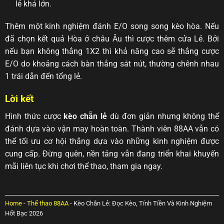
lẻ khá lớn.
Thêm một kinh nghiệm đánh E/O song song kèo hòa. Nếu
đã chọn kết quả Hòa ở châu Âu thì cược thêm cửa Lẻ. Bởi
nếu bạn không thắng 1X2 thì khả năng cao sẽ thắng cược
E/O do khoảng cách bàn thắng sát nút, thường chênh nhau
1 trái dẫn đến tổng lẻ.
Lời kết
Hình thức cược
kèo chẵn lẻ
dù đơn giản nhưng không thể
đánh dựa vào vận may hoàn toàn. Thành viên 88AA vẫn có
thể tối ưu cơ hội thắng dựa vào những kinh nghiệm được
cung cấp. Đừng quên, nền tảng vẫn đang triển khai khuyến
mãi liên tục khi chơi thể thao, tham gia ngay.
Home
-
Thể thao 88AA
-
Kèo Chẵn Lẻ: Đọc Kèo, Tính Tiền Và Kinh Nghiệm
Hốt Bạc 2026