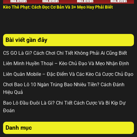
Kèo Thẻ Phạt: Cách Đọc Cơ Bản Và 3+ Mẹo Hay Phải Biết
Bài viết gần đây
CS GO Là Gì? Cách Chơi Chi Tiết Không Phải Ai Cũng Biết
Liên Minh Huyền Thoại – Kèo Chủ Đạo Và Mẹo Nhận Định
Liên Quân Mobile – Đặc Điểm Và Các Kèo Cá Cược Chủ Đạo
Chơi Bao Lô 10 Ngàn Trúng Bao Nhiêu Tiền? Cách Đánh
Hiệu Quả
Bao Lô Đầu Đuôi Là Gì? Chi Tiết Cách Cược Và Bí Kíp Dự
Đoán
Danh mục