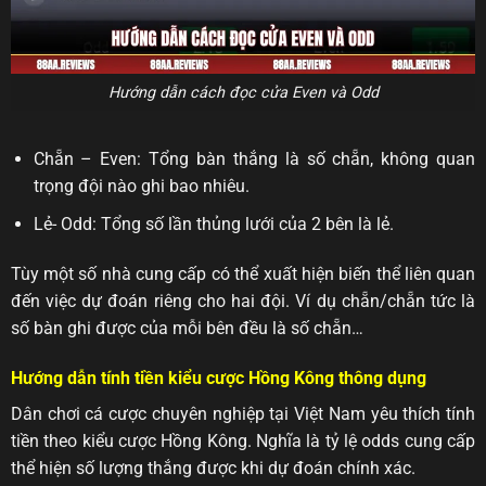
Hướng dẫn cách đọc cửa Even và Odd
Chẵn – Even: Tổng bàn thắng là số chẵn, không quan
trọng đội nào ghi bao nhiêu.
Lẻ- Odd: Tổng số lần thủng lưới của 2 bên là lẻ.
Tùy một số nhà cung cấp có thể xuất hiện biến thể liên quan
đến việc dự đoán riêng cho hai đội. Ví dụ chẵn/chẵn tức là
số bàn ghi được của mỗi bên đều là số chẵn…
Hướng dẫn tính tiền kiểu cược Hồng Kông thông dụng
Dân chơi cá cược chuyên nghiệp tại Việt Nam yêu thích tính
tiền theo kiểu cược Hồng Kông. Nghĩa là tỷ lệ odds cung cấp
thể hiện số lượng thắng được khi dự đoán chính xác.