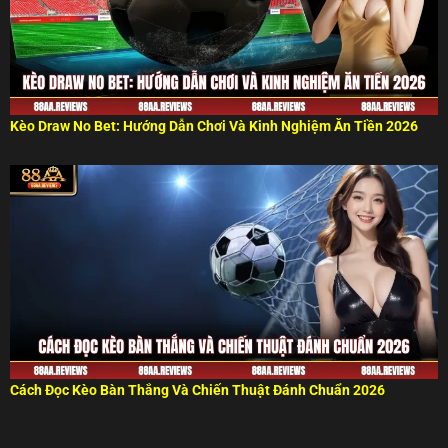
Kèo Draw No Bet: Hướng Dẫn Chơi Và Kinh Nghiệm Ăn Tiền 2026
Cách Đọc Kèo Bàn Thắng Và Chiến Thuật Đánh Chuẩn 2026