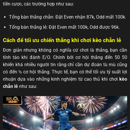
tiền cược, các trường hợp như sau:
Tổng bàn thắng chẵn: Đặt Even nhận 87k, Odd mất 100k.
Tổng bàn thắng lẻ: Đặt Even mất 100k, Odd được 96k.
Cách để tối ưu chiến thắng khi chơi kèo chẵn lẻ
Đơn giản nhưng không có nghĩa cứ chơi là thắng, bạn cần
tỉnh táo khi đánh E/O. Chính bởi cơ hội thắng đến 50 50
khiến khá nhiều người tin rằng chỉ cần dự đoán tù mù cũng
có đến ½ cơ hội thắng. Thực tế, bạn có thể tối ưu tỷ suất lợi
nhuận dựa vào những kinh nghiệm từ cao thủ khi chơi
kèo
chẵn lẻ
như sau: