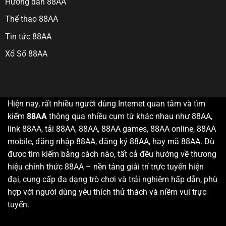
Hướng dẫn 88AA
Thể thao 88AA
Tin tức 88AA
Xổ Số 88AA
Hiện nay, rất nhiều người dùng Internet quan tâm và tìm
kiếm
88AA
thông qua nhiều cụm từ khác nhau như 88AA,
link 88AA, tải 88AA, 88AA, 88AA games, 88AA online, 88AA
mobile, đăng nhập 88AA, đăng ký 88AA, hay mã 88AA. Dù
được tìm kiếm bằng cách nào, tất cả đều hướng về thương
hiệu chính thức 88AA – nền tảng giải trí trực tuyến hiện
đại, cung cấp đa dạng trò chơi và trải nghiệm hấp dẫn, phù
hợp với người dùng yêu thích thử thách và niềm vui trực
tuyến.