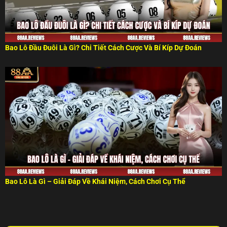
Bao Lô Đầu Đuôi Là Gì? Chi Tiết Cách Cược Và Bí Kíp Dự Đoán
Bao Lô Là Gì – Giải Đáp Về Khái Niệm, Cách Chơi Cụ Thể