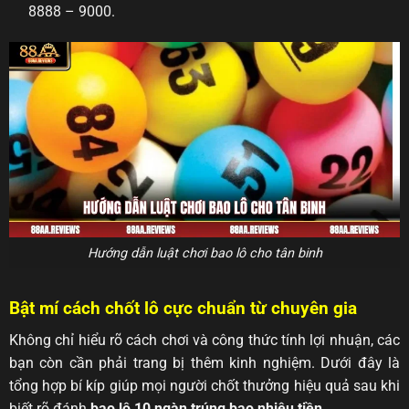
8888 – 9000.
Hướng dẫn luật chơi bao lô cho tân binh
Bật mí cách chốt lô cực chuẩn từ chuyên gia
Không chỉ hiểu rõ cách chơi và công thức tính lợi nhuận, các
bạn còn cần phải trang bị thêm kinh nghiệm. Dưới đây là
tổng hợp bí kíp giúp mọi người chốt thưởng hiệu quả sau khi
biết rõ đánh
bao lô 10 ngàn trúng bao nhiêu tiền
.