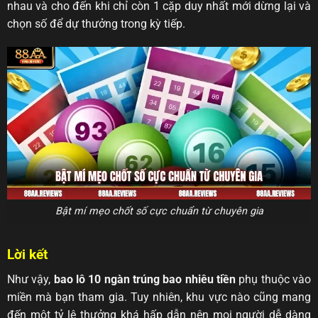
nhau và cho đến khi chỉ còn 1 cặp duy nhất mới dừng lại và
chọn số để dự thưởng trong kỳ tiếp.
Bật mí mẹo chốt số cực chuẩn từ chuyên gia
Lời kết
Như vậy,
bao lô 10 ngàn trúng bao nhiêu tiền
phụ thuộc vào
miền mà bạn tham gia. Tuy nhiên, khu vực nào cũng mang
đến một tỷ lệ thưởng khá hấp dẫn nên mọi người dễ dàng