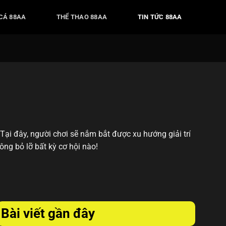
CÁ 88AA
THỂ THAO 88AA
TIN TỨC 88AA
 Tại đây, người chơi sẽ nắm bắt được xu hướng giải trí
ng bỏ lỡ bất kỳ cơ hội nào!
Bài viết gần đây