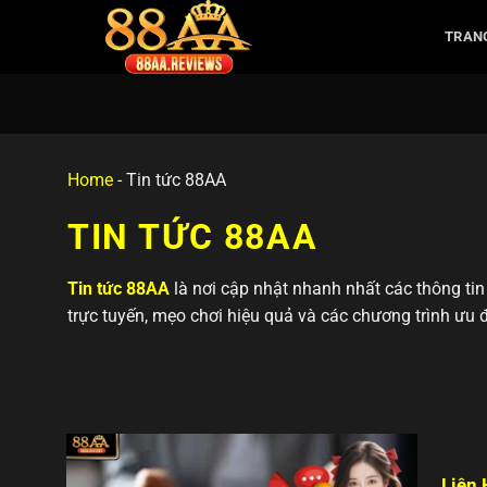
TRAN
Home
-
Tin tức 88AA
TIN TỨC 88AA
Tin tức 88AA
là nơi cập nhật nhanh nhất các thông ti
trực tuyến, mẹo chơi hiệu quả và các chương trình ưu
Liên