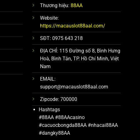
Thương hiệu:
88AA
Website:
https://macauslot88aal.com/
SĐT:
0975 643 218
ĐỊA CHỈ:
115 Đường số 8, Bình Hưng
Hoà, Bình Tân, TP. Hồ Chí Minh, Việt
Nam
EMAIL:
support@macauslot88aal.com
Zipcode: 700000
Hashtags
#88AA #88AAcasino
#cacuocbongda88AA #nhacai88AA
#dangky88AA