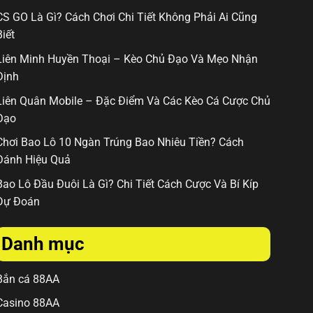
CS GO Là Gì? Cách Chơi Chi Tiết Không Phải Ai Cũng
Biết
Liên Minh Huyền Thoại – Kèo Chủ Đạo Và Mẹo Nhận
Định
Liên Quân Mobile – Đặc Điểm Và Các Kèo Cá Cược Chủ
Đạo
Chơi Bao Lô 10 Ngàn Trúng Bao Nhiêu Tiền? Cách
Đánh Hiệu Quả
Bao Lô Đầu Đuôi Là Gì? Chi Tiết Cách Cược Và Bí Kíp
Dự Đoán
Danh mục
Bắn cá 88AA
Casino 88AA